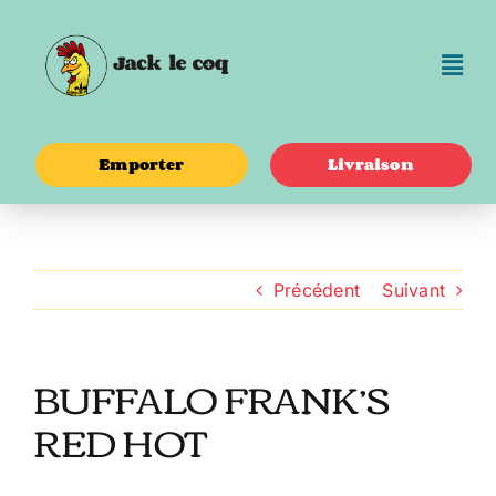
Passer
au
contenu
Emporter
Livraison
Précédent
Suivant
BUFFALO FRANK’S
RED HOT