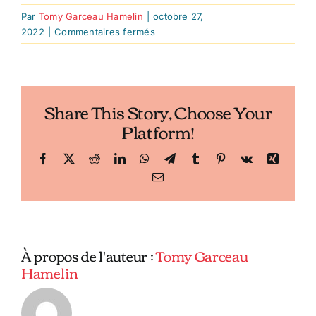
Par
Tomy Garceau Hamelin
|
octobre 27,
sur
2022
|
Commentaires fermés
BUFFALO
FRANK’S
RED
HOT
Share This Story, Choose Your
Platform!
Facebook
X
Reddit
LinkedIn
WhatsApp
Telegram
Tumblr
Pinterest
Vk
Xing
Email
À propos de l'auteur :
Tomy Garceau
Hamelin