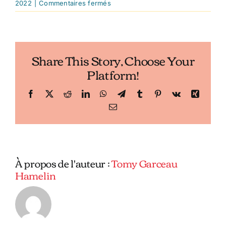
sur
2022
|
Commentaires fermés
COCA
COLA
CANETTE
Share This Story, Choose Your
Platform!
Facebook
X
Reddit
LinkedIn
WhatsApp
Telegram
Tumblr
Pinterest
Vk
Xing
Email
À propos de l'auteur :
Tomy Garceau
Hamelin