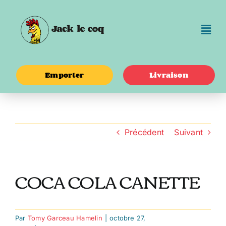
Passer
au
contenu
Emporter
Livraison
Précédent
Suivant
COCA COLA CANETTE
Par
Tomy Garceau Hamelin
|
octobre 27,