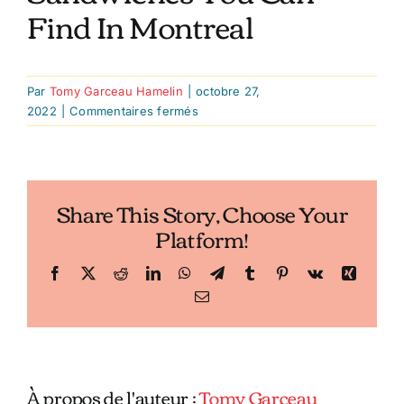
Find In Montreal
Par
Tomy Garceau Hamelin
|
octobre 27,
sur
2022
|
Commentaires fermés
6
Of
The
Biggest,
Share This Story, Choose Your
Juiciest
Platform!
&
Crispiest
Fried
Facebook
X
Reddit
LinkedIn
WhatsApp
Telegram
Tumblr
Pinterest
Vk
Xing
Chicken
Email
Sandwiches
You
Can
Find
À propos de l'auteur :
Tomy Garceau
In