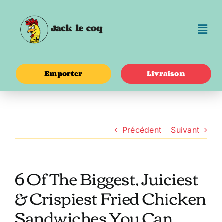
Passer
au
contenu
Emporter
Livraison
Précédent
Suivant
6 Of The Biggest, Juiciest
& Crispiest Fried Chicken
Sandwiches You Can