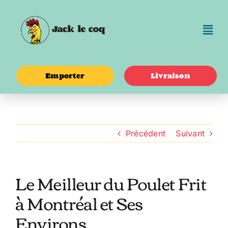
Passer
au
contenu
Emporter
Livraison
Précédent
Suivant
Le Meilleur du Poulet Frit
à Montréal et Ses
Environs