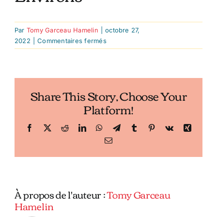
Par
Tomy Garceau Hamelin
|
octobre 27,
sur
2022
|
Commentaires fermés
Le
Meilleur
du
Poulet
Share This Story, Choose Your
Frit
Platform!
à
Montréal
et
Facebook
X
Reddit
LinkedIn
WhatsApp
Telegram
Tumblr
Pinterest
Vk
Xing
Ses
Email
Environs
À propos de l'auteur :
Tomy Garceau
Hamelin