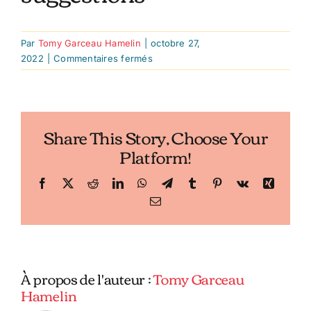
Par
Tomy Garceau Hamelin
|
octobre 27,
sur
2022
|
Commentaires fermés
Les
meilleurs
burgers
au
Share This Story, Choose Your
poulet
Platform!
frit
:
nos
Facebook
X
Reddit
LinkedIn
WhatsApp
Telegram
Tumblr
Pinterest
Vk
Xing
suggestions
Email
À propos de l'auteur :
Tomy Garceau
Hamelin