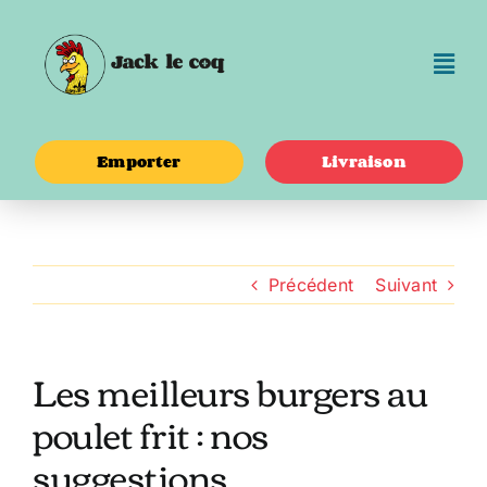
Passer
au
contenu
Emporter
Livraison
Précédent
Suivant
Les meilleurs burgers au
poulet frit : nos
suggestions