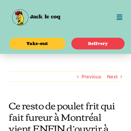
Skip
to
content
Take-out
Delivery
Previous
Next
Ce resto de poulet frit qui
fait fureur à Montréal
vient ENFIN d’ouvrir à